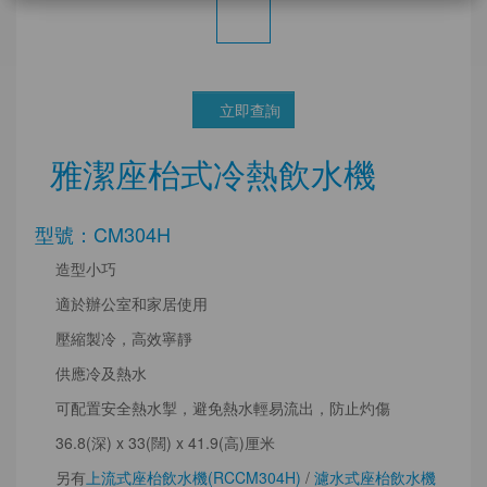
立即查詢
雅潔座枱式冷熱飲水機
型號：CM304H
造型小巧
適於辦公室和家居使用
壓縮製冷，高效寧靜
供應冷及熱水
可配置安全熱水掣，避免熱水輕易流出，防止灼傷
36.8(深) x 33(闊) x 41.9(高)厘米
另有
上流式座枱飲水機(RCCM304H)
/
濾水式座枱飲水機