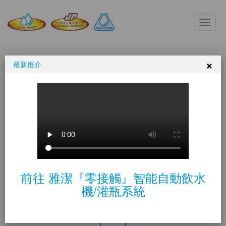
Toggle
naviga
×
最新推介
雅潔座枱式冷熱
飲水機
首頁
飲水機
傳統式飲水機
雅潔座枱式冷熱飲水機
前往 雅潔『零接觸』智能自動飲水
機/灌瓶系統